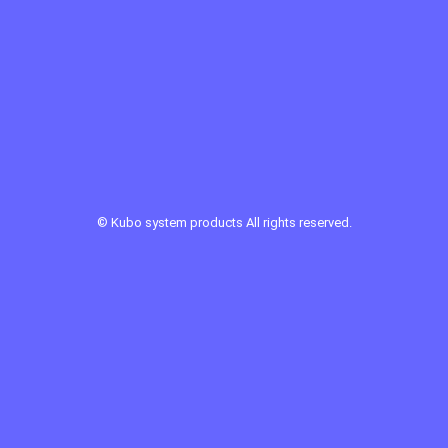
©
Kubo system products
All rights reserved.
Sponsor Link ：