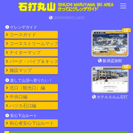
SNOWMAN'S-LAND
ゲレンデガイド
コースガイド
コースストリームマップ
ナイターマップ
飯酒盃旅館
パーク・パイプ＆キッズ
施設マップ
楽して山頂へ登りたい！
北口（観光口）編
中央口編
ホテルエルム石打
ハツカ石口編
安心下山ルート
初心者安心下山ルート