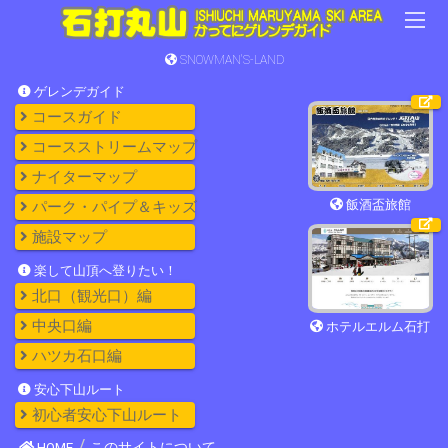
SNOWMAN'S-LAND
ゲレンデガイド
コースガイド
コースストリームマップ
ナイターマップ
飯酒盃旅館
パーク・パイプ＆キッズ
施設マップ
楽して山頂へ登りたい！
北口（観光口）編
中央口編
ホテルエルム石打
ハツカ石口編
安心下山ルート
初心者安心下山ルート
HOME
このサイトについて