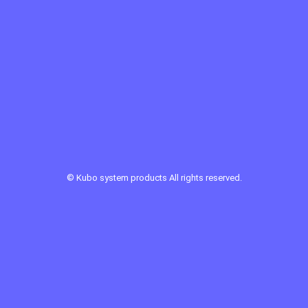
©
Kubo system products
All rights reserved.
Sponsor Link ：