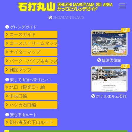
SNOWMAN'S-LAND
ゲレンデガイド
コースガイド
コースストリームマップ
ナイターマップ
飯酒盃旅館
パーク・パイプ＆キッズ
施設マップ
楽して山頂へ登りたい！
北口（観光口）編
中央口編
ホテルエルム石打
ハツカ石口編
安心下山ルート
初心者安心下山ルート