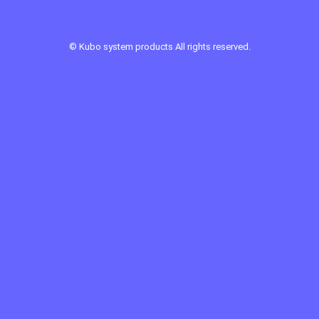
©
Kubo system products
All rights reserved.
Sponsor Link ：
ロッヂホワイトスター
第一ヒュッテ
クラウン金庫鋼業
見晴農園