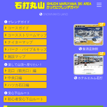
SNOWMAN'S-LAND
ゲレンデガイド
コースガイド
コースストリームマップ
ナイターマップ
飯酒盃旅館
パーク・パイプ＆キッズ
施設マップ
楽して山頂へ登りたい！
北口（観光口）編
中央口編
ホテルエルム石打
ハツカ石口編
安心下山ルート
初心者安心下山ルート