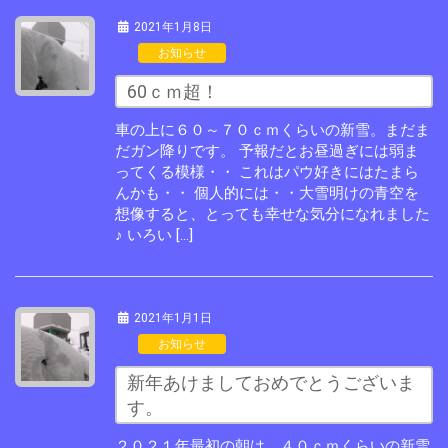
2021年1月8日
お知らせ
60ｃｍ超！
車の上に６０～７０ｃｍくらいの新雪。まだま
だガン降りです。 予報だとお昼過ぎには弱ま
ってくる模様・・ これはパウ好きにはたまら
んかも・・ 個人的には・・大雪明けの青空を
想像すると、とっても幸せな気分になれました
♪ いろい […]
2021年1月1日
お知らせ
新年あけましておめでとうございま
す。
２０２１年最初の朝は、４０ｃｍくらいの新雪