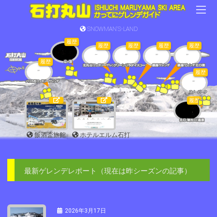
SNOWMAN'S-LAND
履歴
履歴
履歴
履歴
履歴
履歴
履歴
履歴
飯酒盃旅館
ホテルエルム石打
最新ゲレンデレポート（現在は昨シーズンの記事）
2026年3月17日