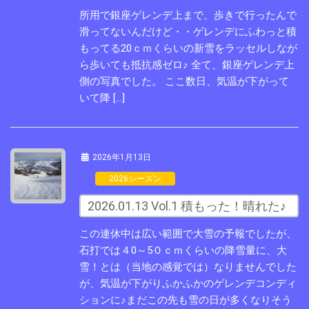
所用で銀座ゲレンデ上まで、歩きで行ったんで
滑ってないんだけど・・ゲレンデにふわっと積
もってる20ｃｍくらいの新雪をラッセルしなが
ら歩いても抵抗感ゼロ♪ 全て、銀座ゲレンデ上
側の写真でした。 ここ数日、気温が下がって
いて降 […]
2026年1月13日
2026シーズン
2026.01.13 Vol.1 積もった！晴れた♪
この連休中は広い範囲で大雪の予報でしたが、
石打では４0～5０ｃｍくらいの降雪量に、大
雪！とは（当地の感覚では）なりませんでした
が、気温が下がりふかふかのゲレンデコンディ
ションに♪まだこの先も雪の日が多くなりそう