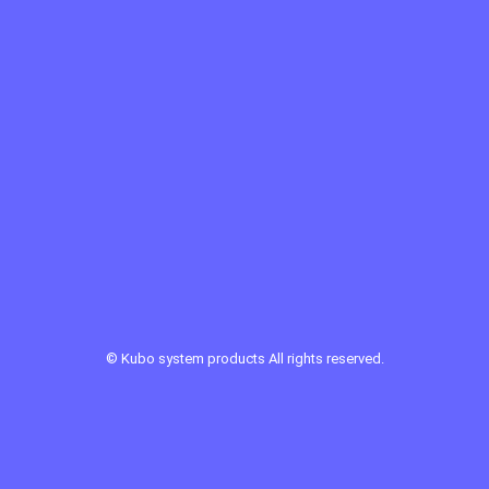
©
Kubo system products
All rights reserved.
Sponsor Link ：