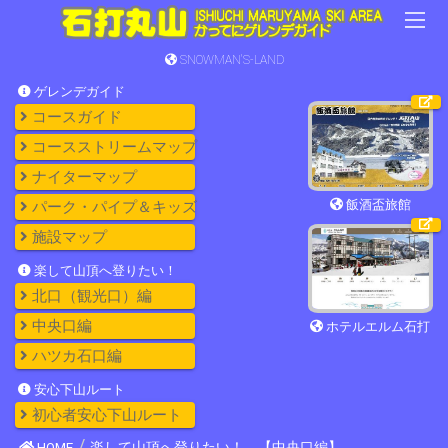
SNOWMAN'S-LAND
ゲレンデガイド
コースガイド
コースストリームマップ
ナイターマップ
飯酒盃旅館
パーク・パイプ＆キッズ
施設マップ
楽して山頂へ登りたい！
北口（観光口）編
中央口編
ホテルエルム石打
ハツカ石口編
安心下山ルート
初心者安心下山ルート
HOME
楽して山頂へ登りたい！ 【中央口編】