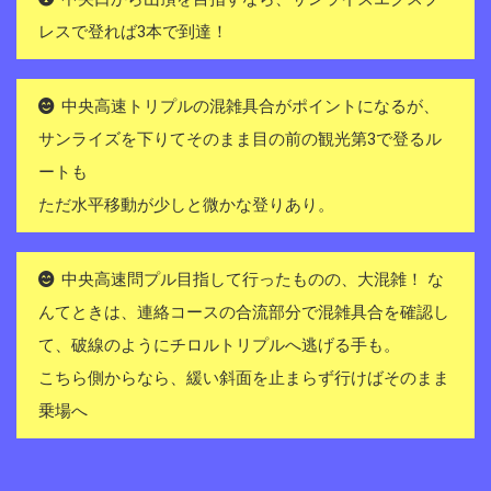
レスで登れば3本で到達！
中央高速トリプルの混雑具合がポイントになるが、
サンライズを下りてそのまま目の前の観光第3で登るル
ートも
ただ水平移動が少しと微かな登りあり。
中央高速問プル目指して行ったものの、大混雑！ な
んてときは、連絡コースの合流部分で混雑具合を確認し
て、破線のようにチロルトリプルへ逃げる手も。
こちら側からなら、緩い斜面を止まらず行けばそのまま
乗場へ