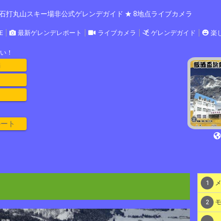
石打丸山スキー場非公式ゲレンデガイド ★ 8地点ライブカメラ
E
最新ゲレンデレポート
ライブカメラ
ゲレンデガイド
楽
い！
編
ルート
1
メ
2
モ