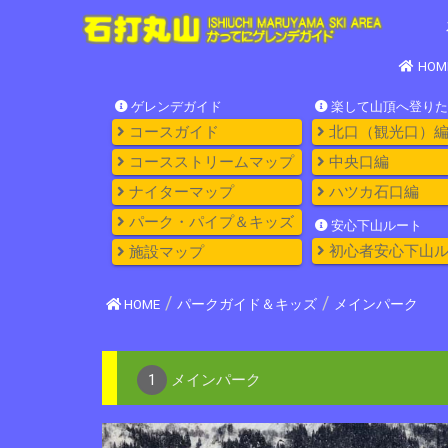
HOM
ゲレンデガイド
楽して山頂へ登りた
コースガイド
北口（観光口）
コースストリームマップ
中央口編
ナイターマップ
ハツカ石口編
パーク・パイプ＆キッズ
安心下山ルート
初心者安心下山
施設マップ
HOME
パークガイド＆キッズ
メインパーク
1
メインパーク