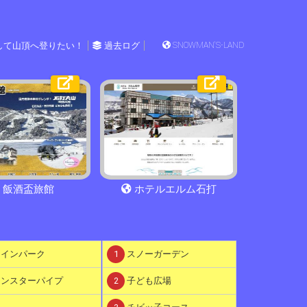
して山頂へ登りたい！
過去ログ
SNOWMAN'S-LAND
飯酒盃旅館
ホテルエルム石打
インパーク
1
スノーガーデン
ンスターパイプ
2
子ども広場