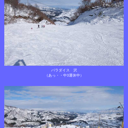
パラダイス 沢
（あっ・・中3運休中）