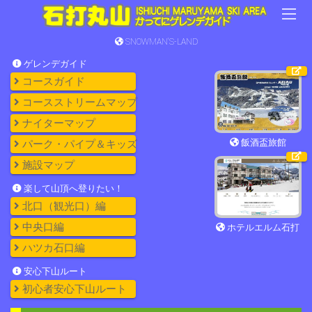
SNOWMAN'S-LAND
ゲレンデガイド
コースガイド
コースストリームマップ
ナイターマップ
飯酒盃旅館
パーク・パイプ＆キッズ
施設マップ
楽して山頂へ登りたい！
北口（観光口）編
中央口編
ホテルエルム石打
ハツカ石口編
安心下山ルート
初心者安心下山ルート