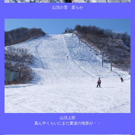
山頂の雪 柔らか
山頂上部
真ん中くらいにまだ夏道の地形が・・