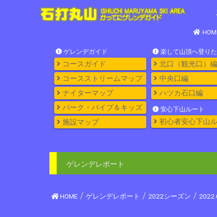
HOM
ゲレンデガイド
楽して山頂へ登りた
コースガイド
北口（観光口）
コースストリームマップ
中央口編
ナイターマップ
ハツカ石口編
パーク・パイプ＆キッズ
安心下山ルート
初心者安心下山
施設マップ
ゲレンデレポート
HOME
ゲレンデレポート
2022シーズン
202