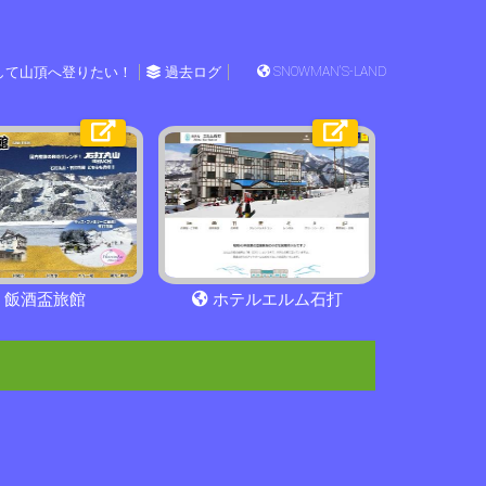
して山頂へ登りたい！
過去ログ
SNOWMAN'S-LAND
飯酒盃旅館
ホテルエルム石打