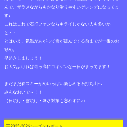
んで、ザラメながらもかなり滑りやすいゲレンデになってま
す♪
これはこれで石打ファンならキライじゃない人も多いか
と・・
とはいえ、気温があがって雪が緩んでくる前までが一番のお
勧め。
早起きしましょう！
お天気よければ最っ高にゴキゲンな一日がまってます！
まだまだ春スキーがめいっぱい楽しめる石打丸山へ
みんなおいで～！！
（日焼け・雪焼け・暑さ対策も忘れずに♪）
2025-2026シーズン レポート