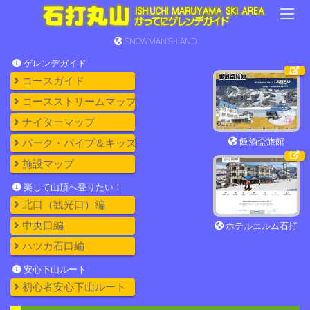
SNOWMAN'S-LAND
ゲレンデガイド
コースガイド
コースストリームマップ
ナイターマップ
飯酒盃旅館
パーク・パイプ＆キッズ
施設マップ
楽して山頂へ登りたい！
北口（観光口）編
中央口編
ホテルエルム石打
ハツカ石口編
安心下山ルート
初心者安心下山ルート