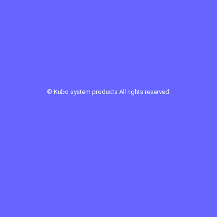
©
Kubo system products
All rights reserved.
Sponsor Link ：
ロッヂホワイトスター
第一ヒュッテ