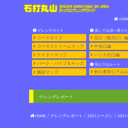
HOM
ゲレンデガイド
楽して山頂へ登りた
コースガイド
北口（観光口）
コースストリームマップ
中央口編
ナイターマップ
ハツカ石口編
パーク・パイプ＆キッズ
安心下山ルート
初心者安心下山
施設マップ
ゲレンデレポート
HOME
ゲレンデレポート
2021シーズン
2021