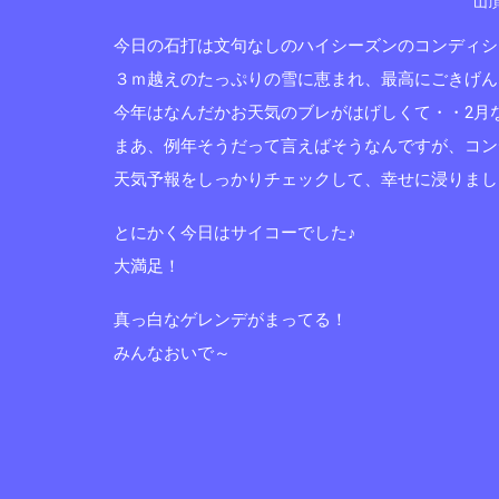
山
今日の石打は文句なしのハイシーズンのコンディシ
３ｍ越えのたっぷりの雪に恵まれ、最高にごきげん
今年はなんだかお天気のブレがはげしくて・・2月
まあ、例年そうだって言えばそうなんですが、コン
天気予報をしっかりチェックして、幸せに浸りまし
とにかく今日はサイコーでした♪
大満足！
真っ白なゲレンデがまってる！
みんなおいで～