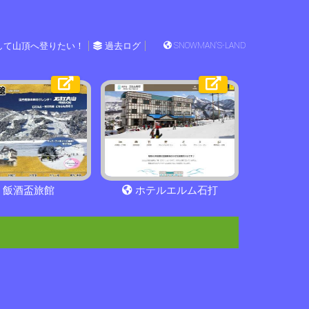
して山頂へ登りたい！
過去ログ
SNOWMAN'S-LAND
飯酒盃旅館
ホテルエルム石打