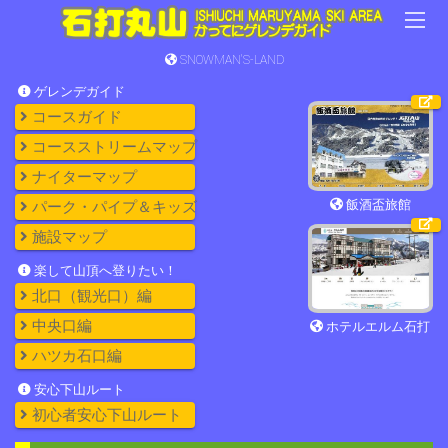
SNOWMAN'S-LAND
ゲレンデガイド
コースガイド
コースストリームマップ
ナイターマップ
飯酒盃旅館
パーク・パイプ＆キッズ
施設マップ
楽して山頂へ登りたい！
北口（観光口）編
中央口編
ホテルエルム石打
ハツカ石口編
安心下山ルート
初心者安心下山ルート