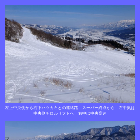
左上中央側から右下ハツカ石との連絡路 スーパー終点から 右中奥は
中央側チロルリフトへ 右中は中央高速