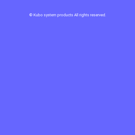
©
Kubo system products
All rights reserved.
Sponsor Link ：
ロッヂホワイトスター
第一ヒュッテ
クラウン金庫鋼業
見晴農園