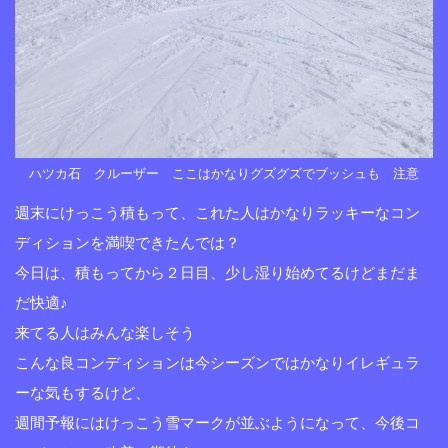
ハツカ石 クルーザー ここはかなりグズグズでブッシュも 注意
週末にけっこう積もって、これた人はかなりラッキーなコン
ディションを満喫できたんでは？
今日は、積もってから２日目、少し湿り始めてるけどまだま
だ快適♪
来てる人はみんな楽しそう
こんな良コンディションは今シーズンではかなりイレギュラ
ーな気もするけど、
週間予報にはけっこう雪マークが並ぶようになって、今後コ