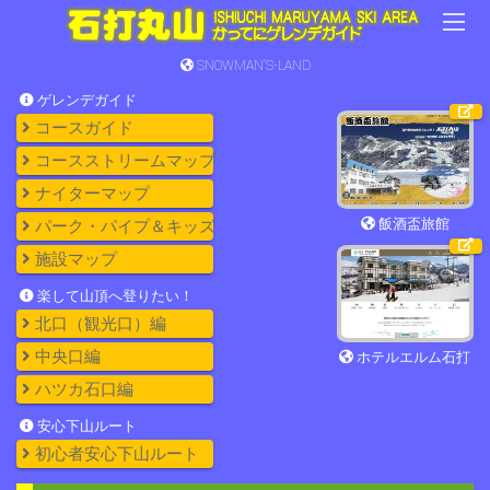
SNOWMAN'S-LAND
ゲレンデガイド
コースガイド
コースストリームマップ
ナイターマップ
飯酒盃旅館
パーク・パイプ＆キッズ
施設マップ
楽して山頂へ登りたい！
北口（観光口）編
中央口編
ホテルエルム石打
ハツカ石口編
安心下山ルート
初心者安心下山ルート