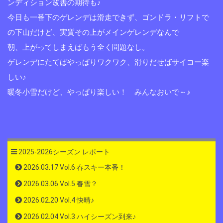
ンディション改善の期待も♪
今日も一番下のゲレンデは滑走できず、ゴンドラ・リフトで
の下山だけど、実質その上がメインゲレンデなんで
朝、上がってしまえばもう全く問題なし。
ゲレンデにたてばやっぱりワクワク、滑りだせばサイコー楽
しい♪
暖冬小雪だけど、やっぱり楽しい！ みんなおいで～♪
2025-2026シーズン レポート
2026.03.17 Vol.6 春スキー本番！
2026.03.06 Vol.5 春雪？
2026.02.20 Vol.4 快晴♪
2026.02.04 Vol.3 ハイシーズン到来♪