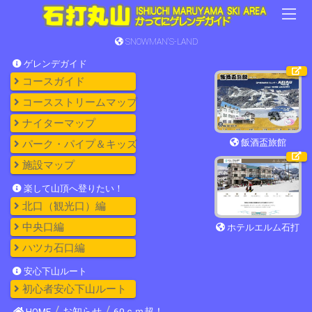
SNOWMAN'S-LAND
ゲレンデガイド
コースガイド
コースストリームマップ
ナイターマップ
飯酒盃旅館
パーク・パイプ＆キッズ
施設マップ
楽して山頂へ登りたい！
北口（観光口）編
中央口編
ホテルエルム石打
ハツカ石口編
安心下山ルート
初心者安心下山ルート
HOME
お知らせ
60ｃｍ超！