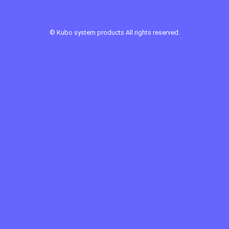
©
Kubo system products
All rights reserved.
Sponsor Link ：
ロッヂホワイトスター
第一ヒュッテ
クラウン金庫鋼業
見晴農園