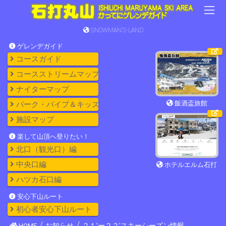
SNOWMAN'S-LAND
ゲレンデガイド
コースガイド
コースストリームマップ
ナイターマップ
飯酒盃旅館
パーク・パイプ＆キッズ
施設マップ
楽して山頂へ登りたい！
北口（観光口）編
中央口編
ホテルエルム石打
ハツカ石口編
安心下山ルート
初心者安心下山ルート
HOME
お知らせ
２１’ー２２’スキーシーズン情報