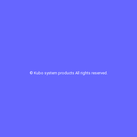
©
Kubo system products
All rights reserved.
Sponsor Link ：