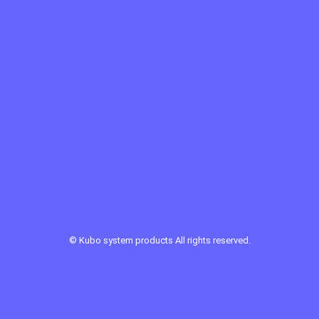
©
Kubo system products
All rights reserved.
Sponsor Link ：