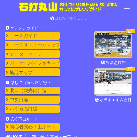
SNOWMAN'S-LAND
ゲレンデガイド
コースガイド
コースストリームマップ
ナイターマップ
飯酒盃旅館
パーク・パイプ＆キッズ
施設マップ
楽して山頂へ登りたい！
北口（観光口）編
中央口編
ホテルエルム石打
ハツカ石口編
安心下山ルート
初心者安心下山ルート
HOME
お知らせ
本日オープン♪