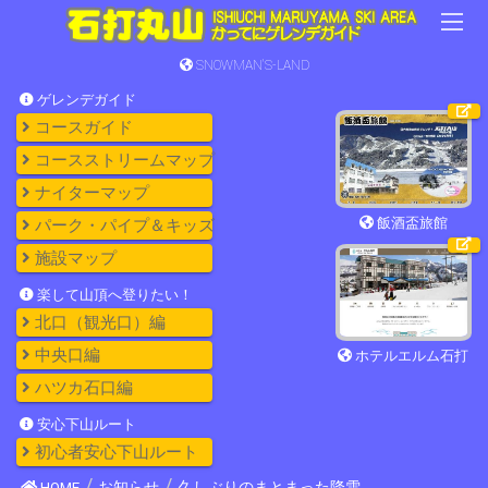
SNOWMAN'S-LAND
ゲレンデガイド
コースガイド
コースストリームマップ
ナイターマップ
飯酒盃旅館
パーク・パイプ＆キッズ
施設マップ
楽して山頂へ登りたい！
北口（観光口）編
中央口編
ホテルエルム石打
ハツカ石口編
安心下山ルート
初心者安心下山ルート
HOME
お知らせ
久しぶりのまとまった降雪