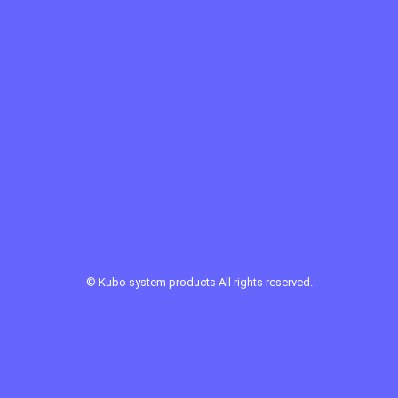
©
Kubo system products
All rights reserved.
Sponsor Link ：